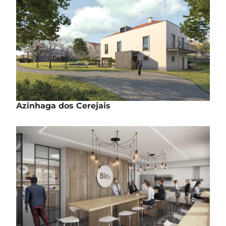
Projeto
Azinhaga dos Cerejais
Reabilitação | Moradias
Quinta do Serradinho de Cima – Carnide
Projeto